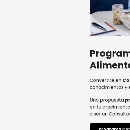
Program
Alimenta
Convertite en
Co
conocimientos y e
Una propuesta
p
en tu crecimient
a ser un Consultor
Programa Co