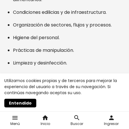
Condiciones edilicias y de infraestructura.
Organización de sectores, flujos y procesos.
Higiene del personal.
Prácticas de manipulación.
Limpieza y desinfección.
Control de plagas.
Utilizamos cookies propias y de terceros para mejorar la
experiencia del usuario a través de su navegación. Si
Manejo de residuos.
continúas navegando aceptas su uso.
Recepción de materias primas e insumos.
Entendido
Almacenamiento.
menu
home
search
person
Menú
Inicio
Buscar
Ingresar
Elaboración, fraccionamiento, envasado y